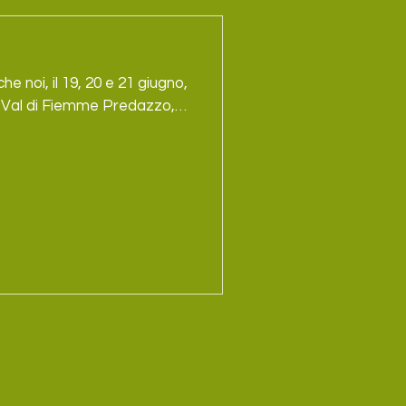
e noi, il 19, 20 e 21 giugno,
in Val di Fiemme Predazzo,
a sospensione posturale.
 lezione aperta di un’ora,
icata al respiro, alla
ilascio delle tensioni
te anc