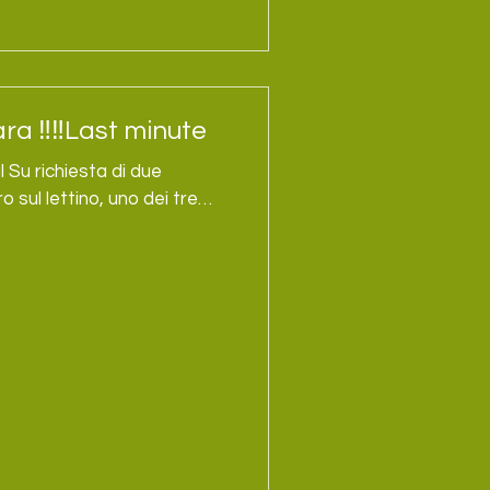
a ‼️‼️Last minute
al Su richiesta di due
 sul lettino, uno dei tre
ensione Posturale. È
e; desidera ripassare
rio da qui. La formazione è
mpletare gli altri in seguito:
ue