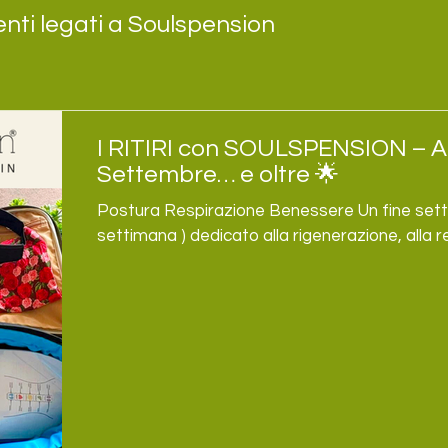
enti legati a Soulspension
I RITIRI con SOULSPENSION – A
Settembre… e oltre 🌟
Postura Respirazione Benessere Un fine settimana (o 3 giorni nella
settimana ) dedicato alla rigenerazione, alla 
nervoso e al piacere di ritrovare il proprio ritmo. Date: 21-22-2
5-6 e 18-19-20 settembre Abbiamo in programma alcuni ritiri nel fine
settimana, ma se durante le tue vacanze prefe
giorni feriali, possiamo organizzare il tuo sog
più tranquillità, meno traffico e un’esperienza