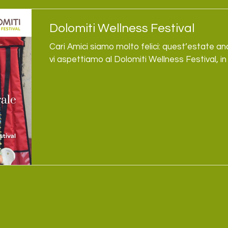
Dolomiti Wellness Festival
Cari Amici siamo molto felici: quest’estate anch
vi aspettiamo al Dolomiti Wellness Festival, 
con uno spazio dedicato al Soulspension e all
Da venerdì a domenica faremo ogni giorno una
"La postura energetica" accessibile a tutti, ded
decompressione della colonna vertebrale e al r
profonde di corpo, mente ed emozioni. Potre