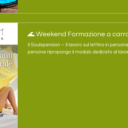
🌊 Weekend Formazione a carrar
Il Soulspension – Il lavoro sul lettino in person
persone ripropongo il modulo dedicato al lavoro
weekend della Formazione Insegnanti di Sosp
dedicato a chi: vuole completare la formazion
questo modulo; vuole iniziare il percorso prop
circolare: puoi iniziare da qualsiasi modulo e co
schiena, pancia e cervello viscerale, lettino. D