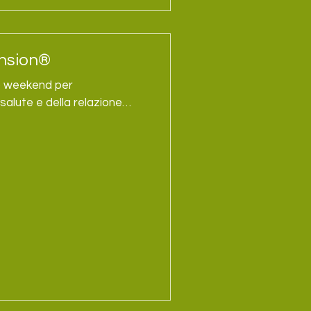
nsion®️
ro weekend per
salute e della relazione
roccio alla postura e alla
 2026 (date in definizione)
ga (LU) La Sospensione
orpo verso una maggiore
one, propriocezione e una