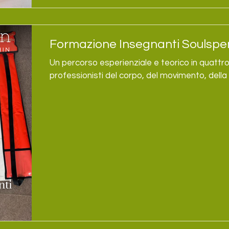
Formazione Insegnanti Soulspe
Un percorso esperienziale e teorico in quatt
professionisti del corpo, del movimento, della 
d’aiuto che desiderano integrare un nuovo app
regolazione del sistema nervoso. Inizio ottobre
APS Uno Spazio per Te Ponte dell’Ania – Bar
Posturale è una pratica che accompagna il c
consapevolezza, favorendo ascolto, respirazi