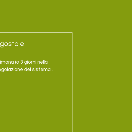
gosto e
regolazione del sistema
3 agosto 4-
risci raggiungerci nei
giorno anche in settimana:
 anc