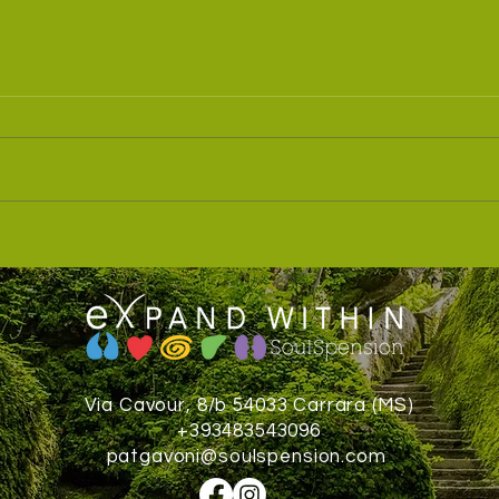
🌊 Weekend Formazione a
Forma
carrara ‼️‼️Last minute
Souls
Via Cavour, 8/b 54033 Carrara (MS)
+393483543096
patgavoni@soulspension.com