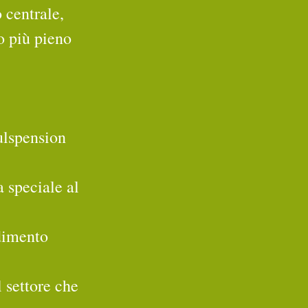
 centrale, 
o più pieno 
oulspension