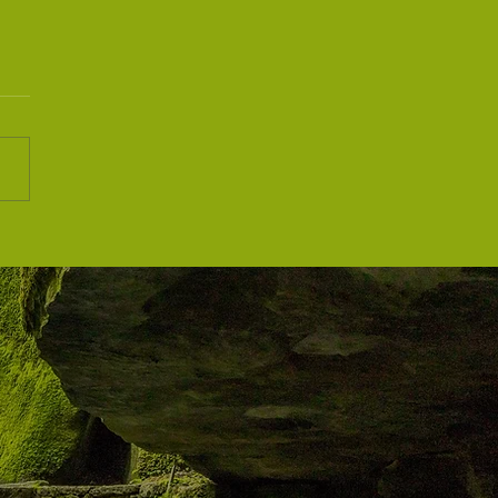
zione Insegnanti
pension®️