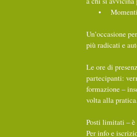
a chi si avvicina
	•	Moment
Un’occasione per r
più radicati e au
Le ore di presenz
partecipanti: ver
formazione – inse
volta alla pratica
Posti limitati – è
Per info e iscriz