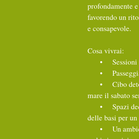
profondamente e 
favorendo un rito
e consapevole.
Cosa vivrai:
	•	Sessio
	•	Passeg
	•	Cibo detox per ritrovare energia e vitalità, con una cena speciale al 
mare il sabato se
	•	Spazi dedicati alla formazione insegnanti e all’apprendimento 
delle basi per u
	•	Un ambiente accogliente, aperto sia a professionisti del settore che 