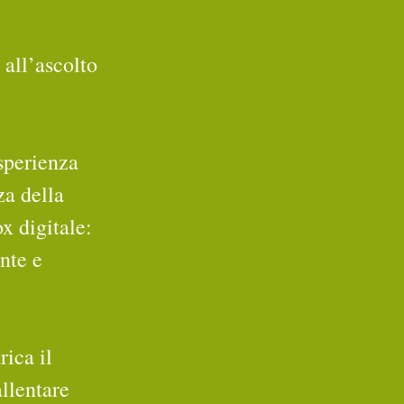
 all’ascolto 
sperienza 
za della 
x digitale: 
nte e 
ica il 
llentare 