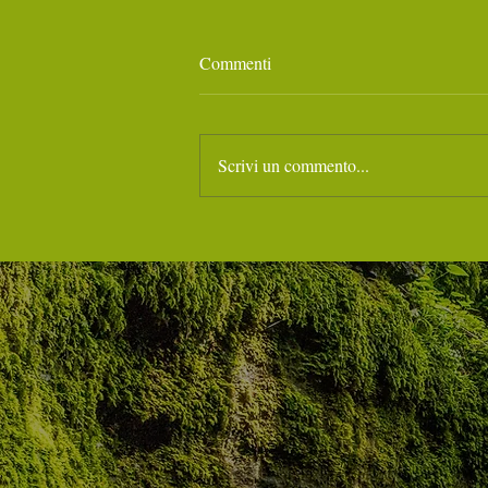
Commenti
Scrivi un commento...
I RITIRI con SOULSPENSION
– Agosto e Settembre… e oltre
🌟