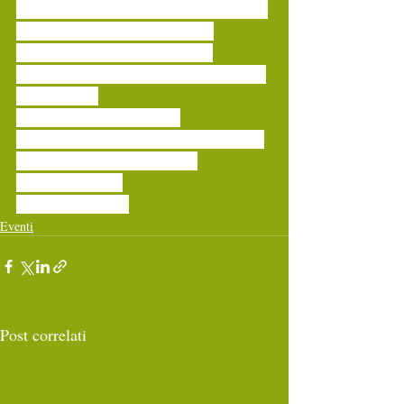
Lezione Straordinaria domenica mattina ore 
9,30 10,30 al caffè della Versiliana
Un piccolo strumento, una grande 
soluzione: lo scopri in vacanza, lo porti con 
te tutto l’anno.
Semplice • Pratico • Intuitivo
Per prenderti cura della tua schiena, del tuo 
umore e del tuo tempo interiore.
Info e prenotazioni
: +39 348 354 3096
Eventi
Post correlati