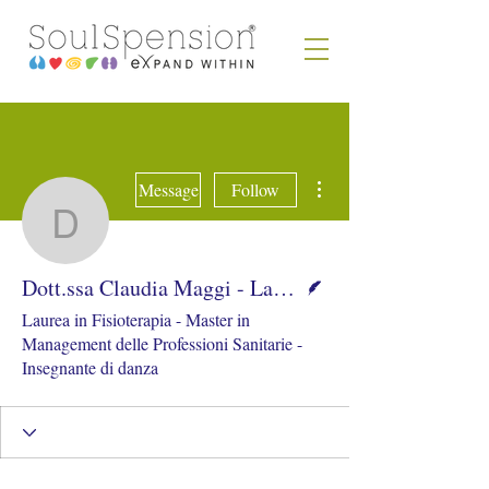
More actions
Message
Follow
Dott.ssa Claudia Maggi -
Writer
Dott.ssa Claudia Maggi - Laurea in Fisioterapia
Laurea in Fisioterapia - Master in
Management delle Professioni Sanitarie -
Insegnante di danza