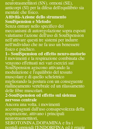
neurotrasmettitori (SN), ormoni (SE), 
anticorpi (SI) per la difesa dell'equilibrio sia 
mentale che fisico.
Attività-Azione dello strumento 
SoulSpension e Metodo
Senza entrare nello specifico dei 
meccanismi di autoregolazione sopra esposti 
valutiamo l'azione dell'uso di SoulSpension 
nell'attivare questi tre sistemi per indurre 
nell'individuo che ne fa uso un benessere 
fisico e psichico.
1– SoulSpension ed effetto neuro-motorio
I movimenti e la respirazione combinata che 
vengono effettuati nei vari esercizi sul 
SoulSpension agiscono attivando la 
modulazione e l'equilibrio del tessuto 
muscolare e di quello scheletrico 
migliorando la postura con un conseguente 
riallineamento vertebrale ed un rilassamento 
delle fibre muscolari.
2-SoulSpension ed effetto sul sistema 
nervoso centrale
Ancora una volta, i movimenti 
accompagnati dall'uso consapevolezza della 
respirazione, attivano i principali 
neurotrasmettitori, 
SEROTONINA,DOPAMINA e fra i 
peptidi oppioidi l'ENDORFINA ed è grazie 