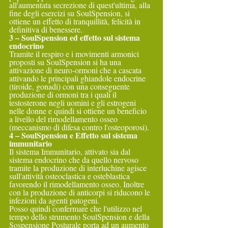
all'aumentata secrezione di quest'ultima, alla 
fine degli esercizi su SoulSpension, si 
ottiene un effetto di tranquillità, felicità in 
definitiva di benessere.
3 – SoulSpension ed effetto sul sistema 
endocrino
Tramite il respiro e i movimenti armonici 
proposti su SoulSpension si ha una 
attivazione di neuro-ormoni che a cascata 
attivando le principali ghiandole endocrine 
(tiroide, gonadi) con una conseguente 
produzione di ormoni tra i quali il 
testosterone negli uomini e gli estrogeni 
nelle donne e quindi si ottiene un beneficio 
a livello del rimodellamento osseo 
(meccanismo di difesa contro l'osteoporosi).
4 – SoulSpension e Effetto sul sistema 
immunitario
Il sistema Immunitario, attivato sia dal 
sistema endocrino che da quello nervoso 
tramite la produzione di interluchine agisce 
sull'attività osteoclastica e osteblastica 
favorendo il rimodellamento osseo. Inoltre 
con la produzione di anticorpi si riducono le 
infezioni da agenti patogeni.
Posso quindi confermare che l'utilizzo nel 
tempo dello strumento SoulSpension e della 
Sospensione Posturale porta ad un aumento 