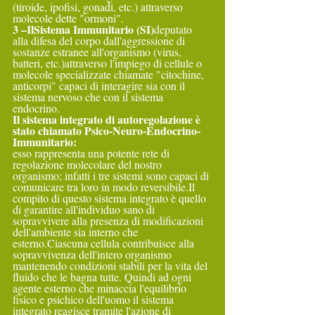
(tiroide, ipofisi, gonadi, etc.) attraverso 
molecole dette "ormoni".
3 –IlSistema Immunitario (SI)
deputato 
alla difesa del corpo dall'aggressione di 
sostanze estranee all'organismo (virus, 
batteri, etc.)attraverso l'impiego di cellule o 
molecole specializzate chiamate "citochine, 
anticorpi" capaci di interagire sia con il 
sistema nervoso che con il sistema 
endocrino.
Il sistema integrato di autoregolazione è 
stato chiamato Psico-Neuro-Endocrino-
Immunitario:
esso rappresenta una potente rete di 
regolazione molecolare del nostro 
organismo; infatti i tre sistemi sono capaci di 
comunicare tra loro in modo 
reversibile.Il
compito di questo sistema integrato è quello 
di garantire all'individuo sano di 
sopravvivere alla presenza di modificazioni 
dell'ambiente sia interno che 
esterno.Ciascuna cellula contribuisce alla 
sopravvivenza dell'intero organismo 
mantenendo condizioni stabili per la vita del 
fluido che le bagna tutte. Quindi ad ogni 
agente esterno che minaccia l'equilibrio 
fisico e psichico dell'uomo il sistema 
integrato reagisce tramite l'azione di 