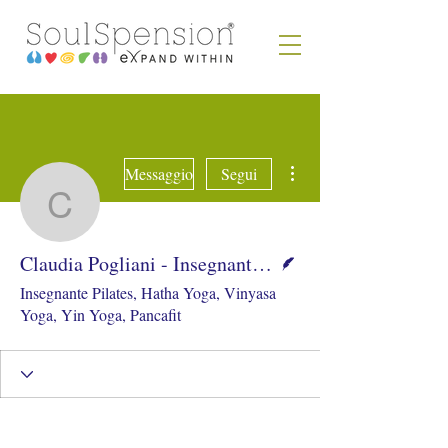
Altre azioni
Messaggio
Segui
Claudia Pogliani - Inseg
Redattore
Claudia Pogliani - Insegnante Pilates, Hatha Yoga
Insegnante Pilates, Hatha Yoga, Vinyasa
Yoga, Yin Yoga, Pancafit