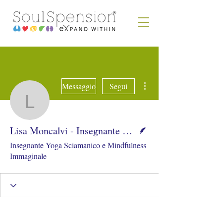
Altre azioni
Messaggio
Segui
Lisa Moncalvi - Insegna
Redattore
Lisa Moncalvi - Insegnante Yoga Sciamanico e Mindfulness
Insegnante Yoga Sciamanico e Mindfulness
Immaginale