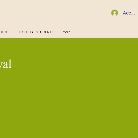
Accedi
BLOG
TESI DEGLI STUDENTI
More
val