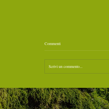
Commenti
Scrivi un commento...
I RITIRI con SOULSPENSION
– Agosto e Settembre… e oltre
🌟