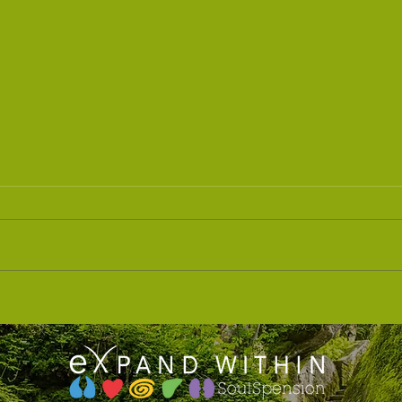
🌊 Weekend Formazione a
Forma
carrara ‼️‼️Last minute
Souls