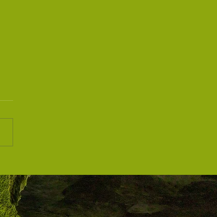
zione Insegnanti
pension®️