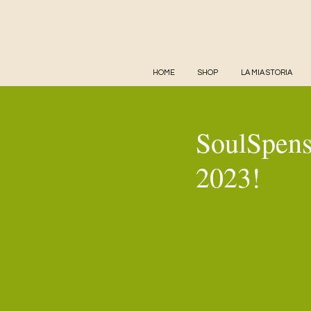
HOME
SHOP
LA MIA STORIA
SoulSpens
2023!